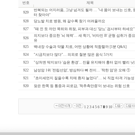
번호
제목
반복되는 어지러움, 그냥 넘겨도 될까 … "내 몸이 보내는 신호,
929
터 찾아야"
928
당뇨발 치료 병원, 왜 갈수록 찾기 어려울까요
927
"때 낀 듯 까만 목뒤와 쥐젖, 피부과 대신 '당뇨' 검사부터 하세요"
의지보다 중요한 '뇌 체력'… 새 학기, '비타민 B' 균형 섭취가 중
926
유
925
백내장 수술과 약물 치료, 어떤 상황에 적합할까 [1분 Q&A]
924
"시금치보다 많다"… 의외로 철분 많은 음식 5가지
923
"상처엔 딱지보다 '습윤 환경'... 진물 유지해야 흉터 없이 빨리 낫
922
남성암 1위 '전립선암', 방심하다 뼈 전이… '착한 암'은 오해 ①
921
"초미세먼지 짙을수록 치매 환자 늘었다"… 뇌 직접 타격 가능성
920
잦은 한쪽 등 통증과 피로감, '척추측만증'이 보내는 위험 신호
1
2
3
4
5
6
7
8
9
10