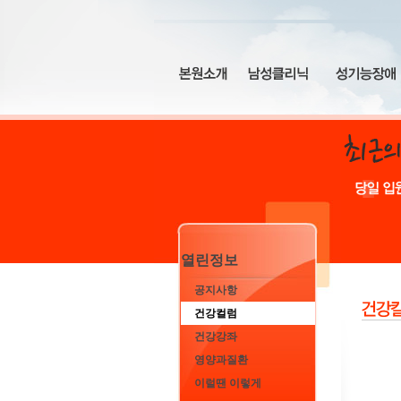
열린정보
공지사항
건강컬럼
건강강좌
영양과질환
이럴땐 이렇게