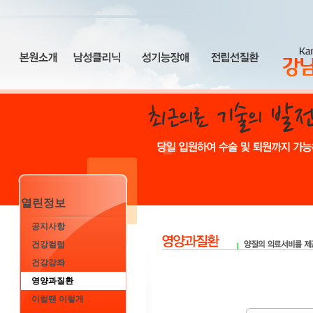
열린정보
공지사항
건강컬럼
건강강좌
영양과질환
이럴땐 이렇게