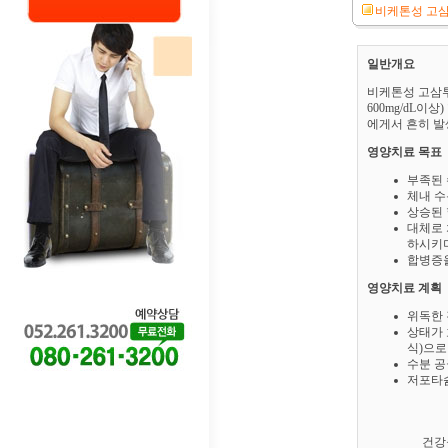
비케톤성 고삼투압 증
일반개요
비케톤성 고삼투
600mg/dL
에게서 흔히 발
영양치료 목표
부족된 
체내 수
상승된 
대체로 처
하시키며
합병증
영양치료 계획
위독한 
상태가 
식)으로
수분 공
저포타슘
건강