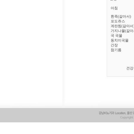
아침
흰죽(갈아서)
포도쥬스
계란찜(갈아서
가지나물(갈아
국 국물
동치미국물
간장
참기름
건강