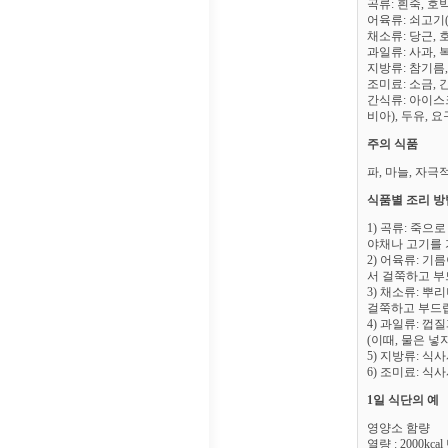
곡류: 흰죽, 호
어육류: 쇠고기(
채소류: 당근, 
과일류: 사과, 
지방류: 참기름,
조미료: 소금, 
간식류: 아이스
비아), 두유, 
주의 식품
파, 마늘, 자극
식품별 조리 방
1) 곡류: 죽
야채나 고기를 
2) 어육류: 
서 걸쭉하고 부
3) 채소류: 
걸쭉하고 부드
4) 과일류: 
(이때, 물은 넣
5) 지방류: 식
6) 조미료: 식
1일 식단의 예
영양소 함량
열량 : 2000kca