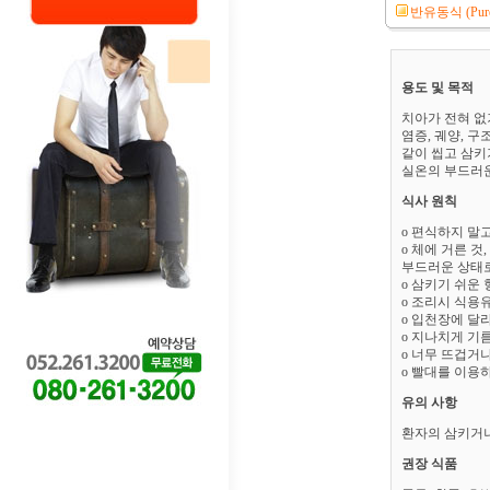
반유동식 (Puree
용도 및 목적
치아가 전혀 없
염증, 궤양, 
같이 씹고 삼키
실온의 부드러
식사 원칙
o 편식하지 말
o 체에 거른 
부드러운 상태로
o 삼키기 쉬운 
o 조리시 식용유
o 입천장에 달라
o 지나치게 기
o 너무 뜨겁거
o 빨대를 이용
유의 사항
환자의 삼키거나
권장 식품