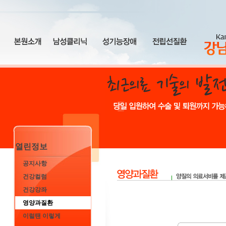
열린정보
공지사항
건강컬럼
건강강좌
영양과질환
이럴땐 이렇게